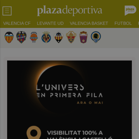
VALENCIA CF
LEVANTE UD
VALENCIA BASKET
FUTBOL