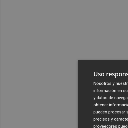
Uso respons
Nosotros y nuestr
información en su 
y datos de navega
obtener informació
pueden procesar su
precisos y caracte
proveedores pueden