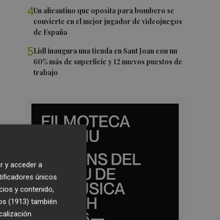
4
Un alicantino que oposita para bombero se
convierte en el mejor jugador de videojuegos
de España
5
Lidl inaugura una tienda en Sant Joan con un
60% más de superficie y 12 nuevos puestos de
trabajo
r y acceder a
tificadores únicos
cios y contenido,
os (1913)
también
calización