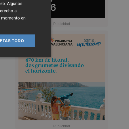
 web. Algunos
derecho a
ier momento en
PTAR TODO