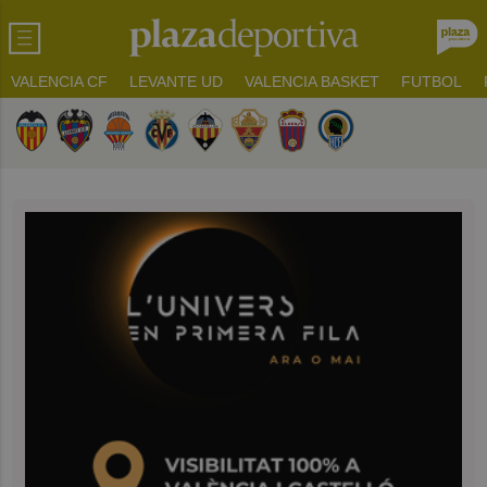
VALENCIA CF
LEVANTE UD
VALENCIA BASKET
FUTBOL