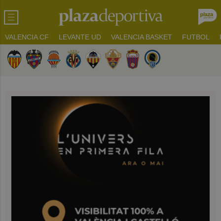
VALENCIA CF
LEVANTE UD
VALENCIA BASKET
FUTBOL