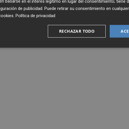
 basarse en el interés legítimo en lugar del consentimiento; tiene 
guración de publicidad
. Puede retirar su consentimiento en cualqu
cookies
.
Política de privacidad
RECHAZAR TODO
ACE