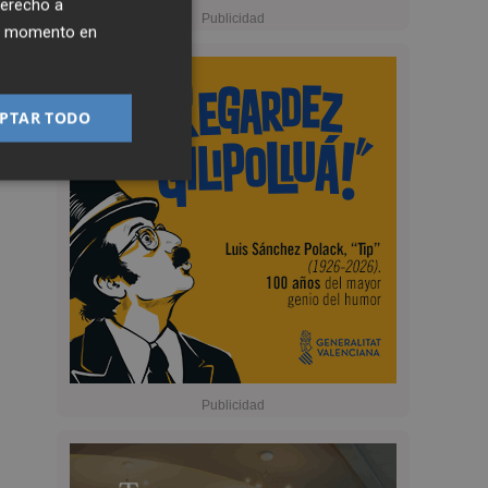
derecho a
ier momento en
PTAR TODO