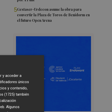
5
Gestaser-Urdecon asume la obra para
convertir la Plaza de Toros de Benidorm en
el futuro Open Arena
r y acceder a
tificadores únicos
cios y contenido,
os (1725)
también
calización
 web. Algunos