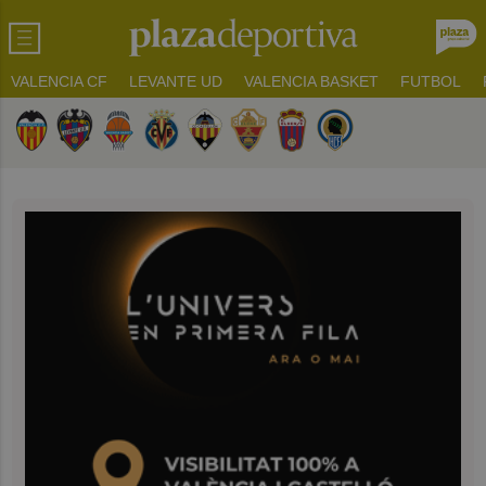
VALENCIA CF
LEVANTE UD
VALENCIA BASKET
FUTBOL