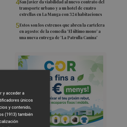
4
San Javier da viabilidad al nuevo contrato del
transporte urbano y a un hotel de cuatro
estrellas en La Manga con 324 habitaciones
5
Estos son los estrenos que abren la cartelera
en agosto: de la comedia 'El último mono' a
una nueva entrega de 'La Patrulla Canina'
r y acceder a
tificadores únicos
cios y contenido,
os (1913)
también
calización