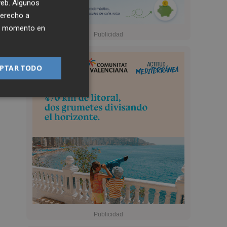
 web. Algunos
derecho a
ier momento en
PTAR TODO