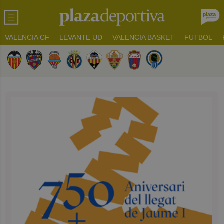
VALENCIA CF
LEVANTE UD
VALENCIA BASKET
FUTBOL