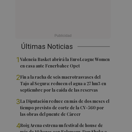
Últimas Noticias
1
Valencia Basket abrirá la EuroLeague Women
en casa ante Fenerbahce Opet
2
Fin a la racha de seis macrotrasvases del
Tajo al Segura: reducen el agua a 27 hm3 en
septiembre por la caída de las reservas
3
La Diputación reduce en más de dos meses el
tiempo previsto de corte de la CV-560 por
las obras del puente de Càrcer
4
Roig Arena estrena un festival de house de
más de 10 horas con Folamour, Dan Shake o