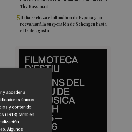
The Basement
5
Italia rechaza el ultimátum de España y no
reevaluará la suspensión de Schengen hasta
el 15 de agosto
r y acceder a
tificadores únicos
cios y contenido,
os (1913)
también
calización
 web. Algunos