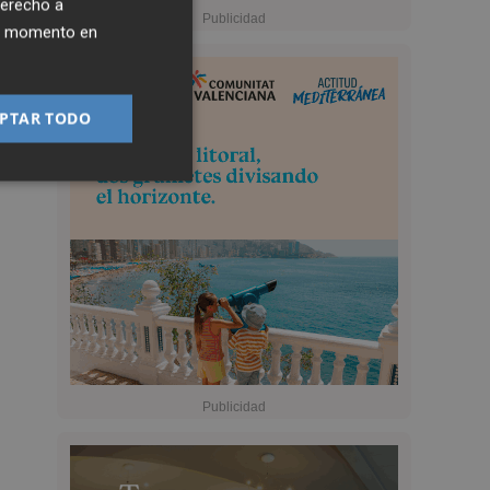
derecho a
ier momento en
PTAR TODO