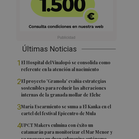
Últimas Noticias
1
El Hospital del Vinalopó se consolida como
referente en la atención al nacimiento
2
El proyecto 'Gramola' evalúa estrategias
sostenibles para reducir las alteraciones
internas de la granada mollar de Elche
3
María Escarmiento se suma a El Kanka en el
cartel del festival Epicentro de Mula
4
UPCT Makers culmina con éxito un
catamarán para monitorizar el Mar Menor y
ya prepara un dron submarino autónomo