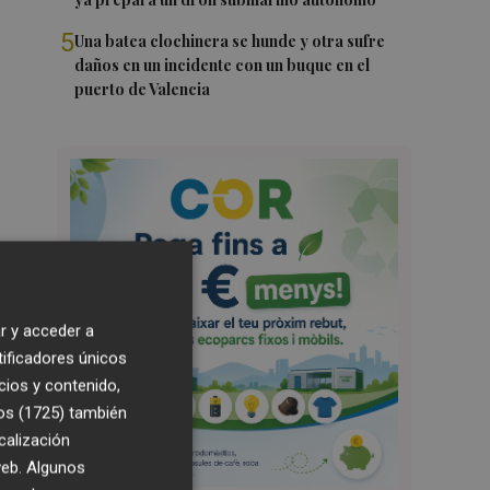
5
Una batea clochinera se hunde y otra sufre
daños en un incidente con un buque en el
puerto de Valencia
r y acceder a
tificadores únicos
cios y contenido,
os (1725)
también
calización
 web. Algunos