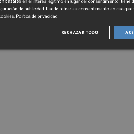
 basarse en el interés legítimo en lugar del consentimiento; tiene 
guración de publicidad
. Puede retirar su consentimiento en cualqu
cookies
.
Política de privacidad
RECHAZAR TODO
ACE