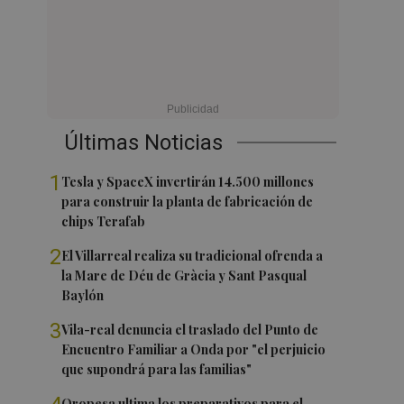
Últimas Noticias
1
Tesla y SpaceX invertirán 14.500 millones
para construir la planta de fabricación de
chips Terafab
2
El Villarreal realiza su tradicional ofrenda a
la Mare de Déu de Gràcia y Sant Pasqual
Baylón
3
Vila-real denuncia el traslado del Punto de
Encuentro Familiar a Onda por "el perjuicio
que supondrá para las familias"
Oropesa ultima los preparativos para el