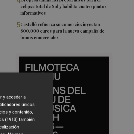
4
eclipse total de Sol y habilita cuatro puntos
informativos
5
Castelló refuerza su comercio: inyectan
800.000 euros para la nueva campaña de
bonos comerciales
r y acceder a
tificadores únicos
cios y contenido,
os (1913)
también
calización