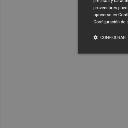
precisos y caracte
proveedores pueden
oponerse en
Confi
Configuración de 
CONFIGURAR