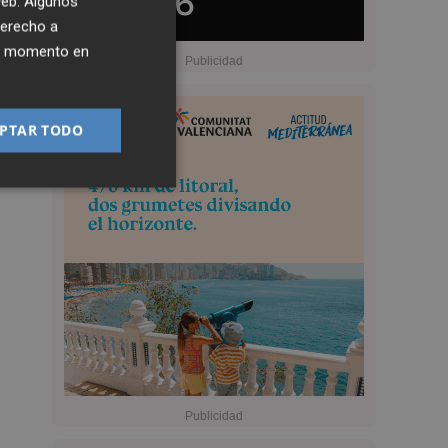
 web. Algunos
derecho a
ier momento en
PTAR TODO