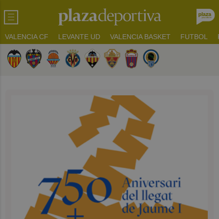
VALENCIA CF
LEVANTE UD
VALENCIA BASKET
FUTBOL