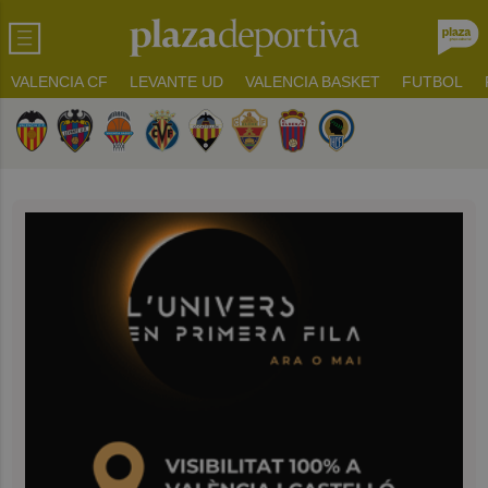
VALENCIA CF
LEVANTE UD
VALENCIA BASKET
FUTBOL