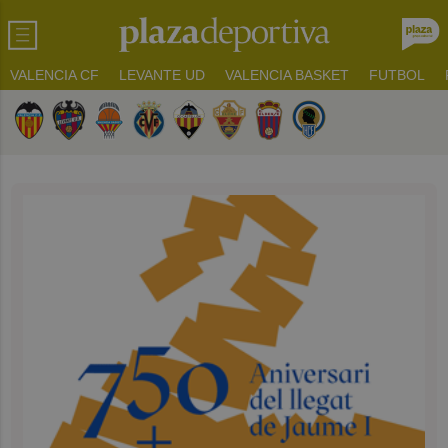
VALENCIA CF
LEVANTE UD
VALENCIA BASKET
FUTBOL