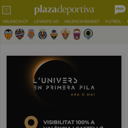
VALENCIA CF
LEVANTE UD
VALENCIA BASKET
FUTBOL