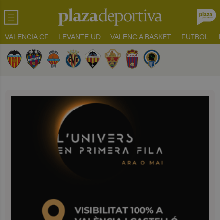
VALENCIA CF
LEVANTE UD
VALENCIA BASKET
FUTBOL