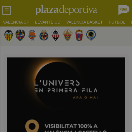
VALENCIA CF
LEVANTE UD
VALENCIA BASKET
FUTBOL