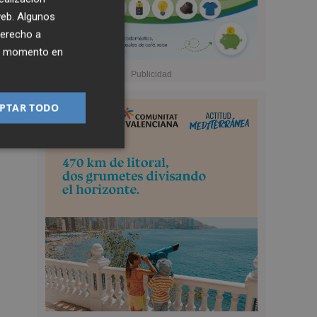
 web. Algunos
derecho a
ier momento en
PTAR TODO