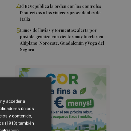
4
El BOE publica la orden con los controles
fronterizos a los viajeros procedentes de
Italia
5
Lunes de lluvias y tormentas: alerta por
posible granizo con vientos muy fuertes en
Altiplano, Noroeste, Guadalentín y Vega del
Segura
r y acceder a
tificadores únicos
cios y contenido,
os (1913)
también
calización