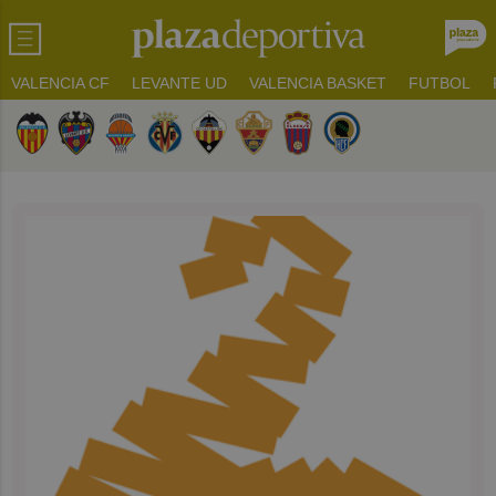
VALENCIA CF
LEVANTE UD
VALENCIA BASKET
FUTBOL