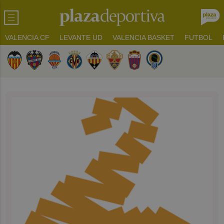
VALENCIA CF
LEVANTE UD
VALENCIA BASKET
FUTBOL