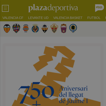
VALENCIA CF
LEVANTE UD
VALENCIA BASKET
FUTBOL