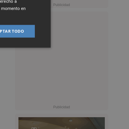
derecho a
ier momento en
PTAR TODO