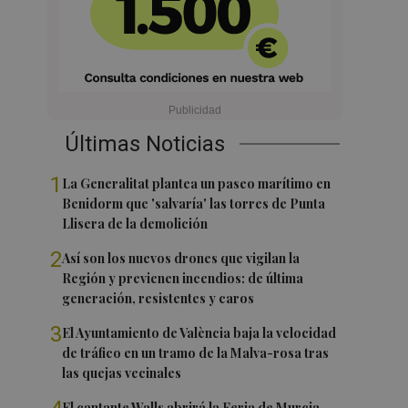
Últimas Noticias
1
La Generalitat plantea un paseo marítimo en
Benidorm que 'salvaría' las torres de Punta
Llisera de la demolición
2
Así son los nuevos drones que vigilan la
Región y previenen incendios: de última
generación, resistentes y caros
3
El Ayuntamiento de València baja la velocidad
de tráfico en un tramo de la Malva-rosa tras
las quejas vecinales
El cantante Walls abrirá la Feria de Murcia