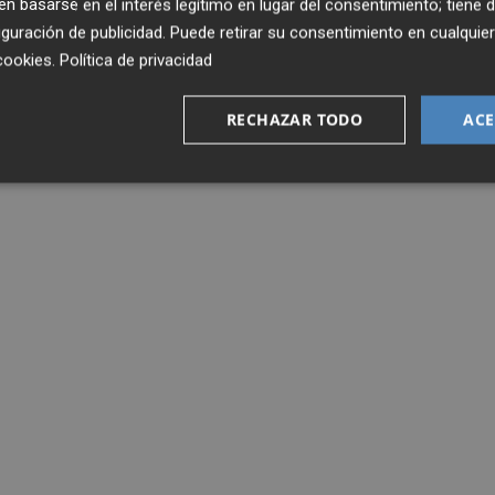
 basarse en el interés legítimo en lugar del consentimiento; tiene 
guración de publicidad
. Puede retirar su consentimiento en cualqu
cookies
.
Política de privacidad
RECHAZAR TODO
ACE