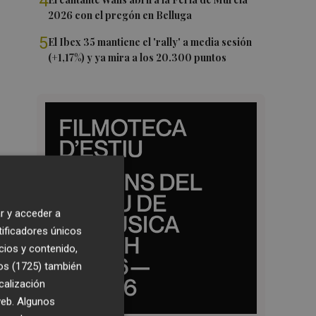
4
2026 con el pregón en Belluga
5
El Ibex 35 mantiene el 'rally' a media sesión
(+1,17%) y ya mira a los 20.300 puntos
r y acceder a
tificadores únicos
cios y contenido,
os (1725)
también
calización
 web. Algunos