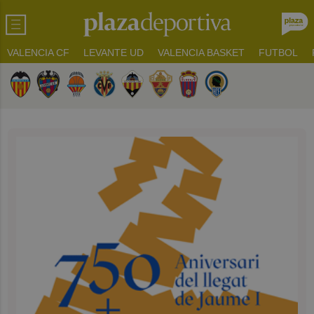
VALENCIA CF
LEVANTE UD
VALENCIA BASKET
FUTBOL