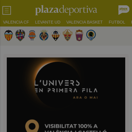
VALENCIA CF
LEVANTE UD
VALENCIA BASKET
FUTBOL