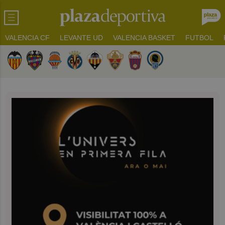
VALENCIA CF
LEVANTE UD
VALENCIA BASKET
FUTBOL