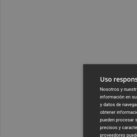
Uso respons
Nosotros y nuestr
información en su 
y datos de navega
obtener informació
pueden procesar su
precisos y caracte
proveedores pueden