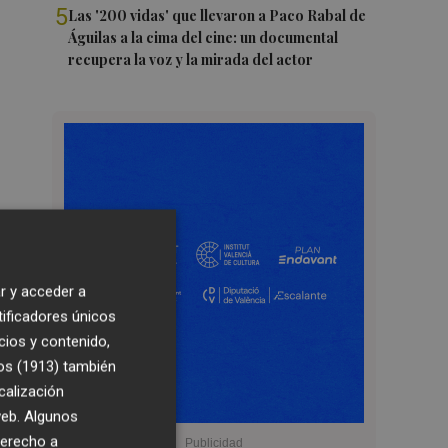
5
Las '200 vidas' que llevaron a Paco Rabal de
Águilas a la cima del cine: un documental
recupera la voz y la mirada del actor
r y acceder a
tificadores únicos
cios y contenido,
os (1913)
también
calización
 web. Algunos
derecho a