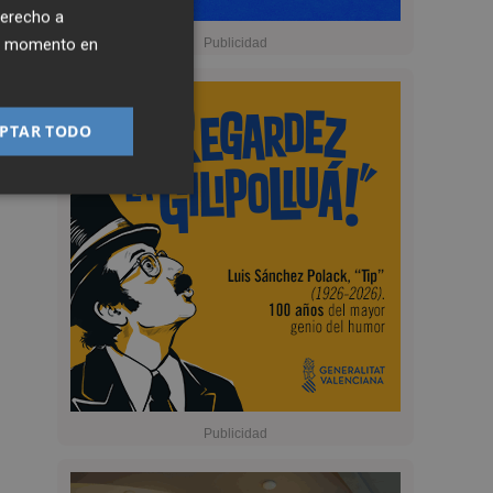
derecho a
ier momento en
PTAR TODO