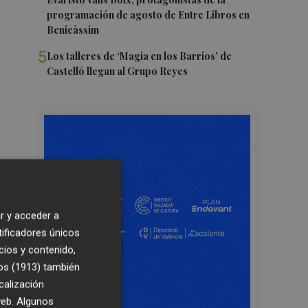
programación de agosto de Entre Libros en
Benicàssim
5
Los talleres de ‘Magia en los Barrios’ de
Castelló llegan al Grupo Reyes
r y acceder a
tificadores únicos
cios y contenido,
os (1913)
también
calización
 web. Algunos