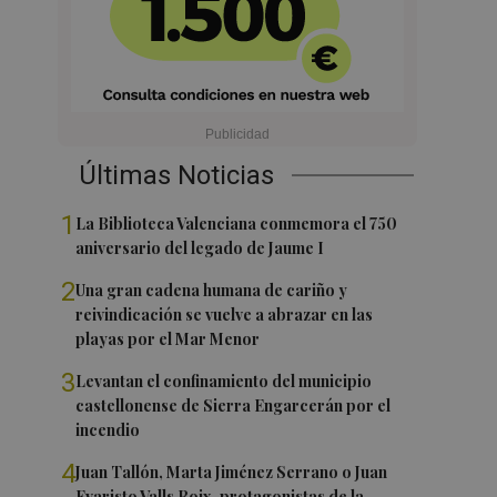
Últimas Noticias
1
La Biblioteca Valenciana conmemora el 750
aniversario del legado de Jaume I
2
Una gran cadena humana de cariño y
reivindicación se vuelve a abrazar en las
playas por el Mar Menor
3
Levantan el confinamiento del municipio
castellonense de Sierra Engarcerán por el
incendio
4
Juan Tallón, Marta Jiménez Serrano o Juan
Evaristo Valls Boix, protagonistas de la