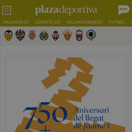
VALENCIA CF
LEVANTE UD
VALENCIA BASKET
FUTBOL