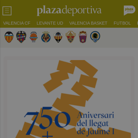
VALENCIA CF
LEVANTE UD
VALENCIA BASKET
FUTBOL