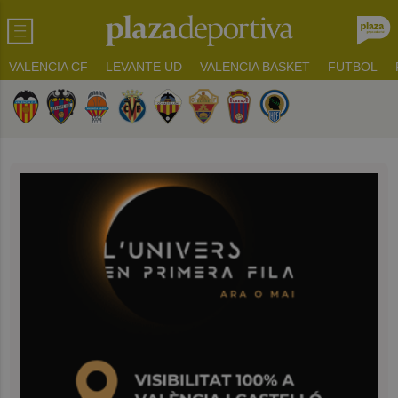
VALENCIA CF
LEVANTE UD
VALENCIA BASKET
FUTBOL