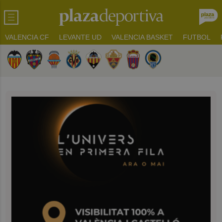
VALENCIA CF
LEVANTE UD
VALENCIA BASKET
FUTBOL