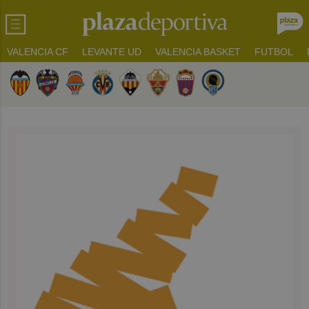
VALENCIA CF
LEVANTE UD
VALENCIA BASKET
FUTBOL