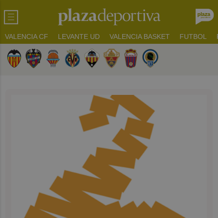
VALENCIA CF
LEVANTE UD
VALENCIA BASKET
FUTBOL