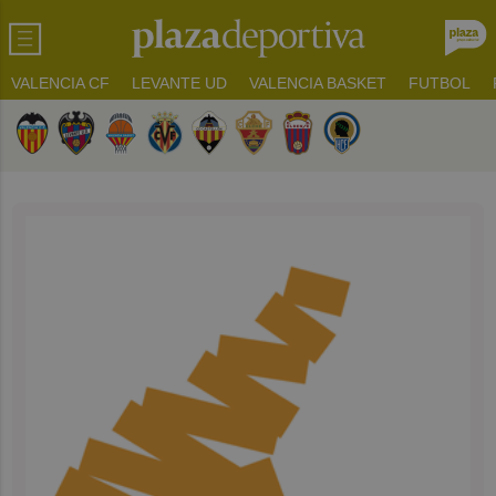
VALENCIA CF
LEVANTE UD
VALENCIA BASKET
FUTBOL