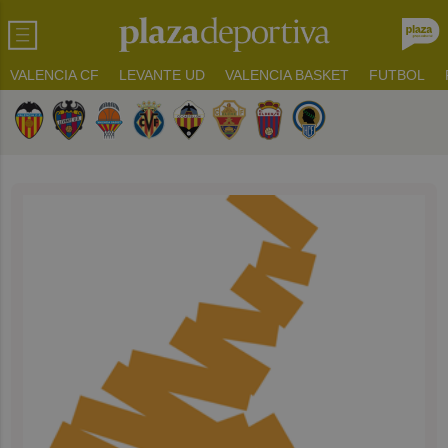
VALENCIA CF
LEVANTE UD
VALENCIA BASKET
FUTBOL