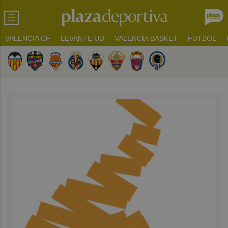
VALENCIA CF
LEVANTE UD
VALENCIA BASKET
FUTBOL