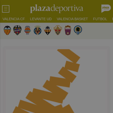
VALENCIA CF
LEVANTE UD
VALENCIA BASKET
FUTBOL