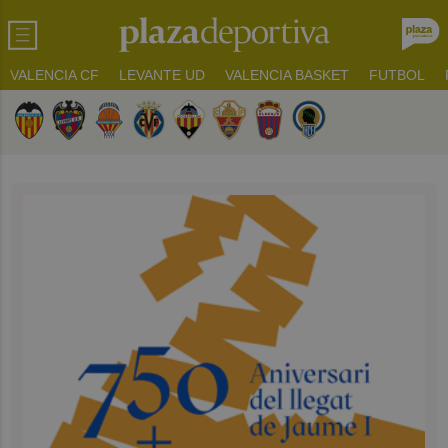
VALENCIA CF
LEVANTE UD
VALENCIA BASKET
FUTBOL