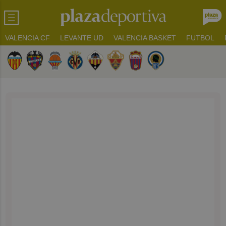
VALENCIA CF
LEVANTE UD
VALENCIA BASKET
FUTBOL