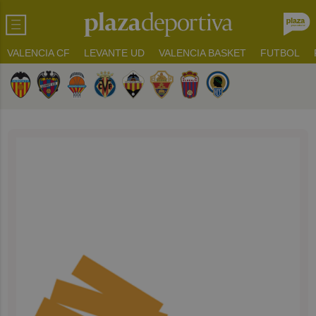
VALENCIA CF
LEVANTE UD
VALENCIA BASKET
FUTBOL