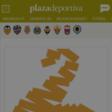
VALENCIA CF
LEVANTE UD
VALENCIA BASKET
FUTBOL