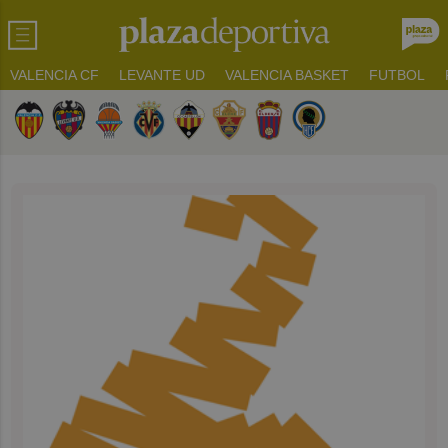
VALENCIA CF
LEVANTE UD
VALENCIA BASKET
FUTBOL