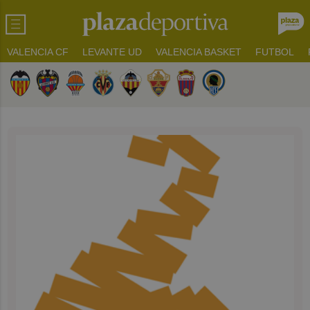
VALENCIA CF
LEVANTE UD
VALENCIA BASKET
FUTBOL