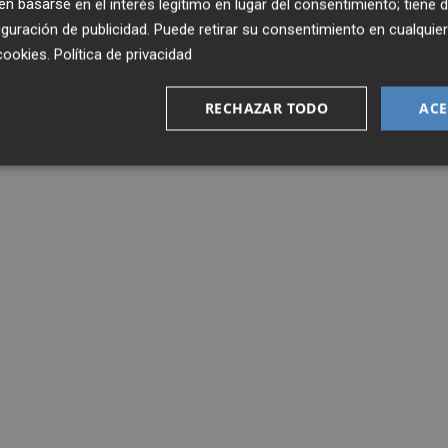
 basarse en el interés legítimo en lugar del consentimiento; tiene 
guración de publicidad
. Puede retirar su consentimiento en cualqu
cookies
.
Política de privacidad
RECHAZAR TODO
ACE