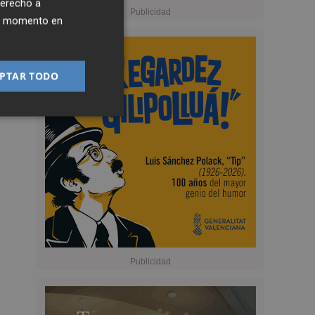
derecho a
ier momento en
PTAR TODO