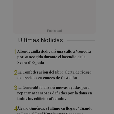
Últimas Noticias
1
Alfondeguilla dedicará una calle a Moncofa
por su acogida durante el incendio de la
Serra d'Espadà
2
La Confederación del Ebro alerta de riesgo
de crecidas en cauces de Castellón
3
La Generalitat lanzará nuevas ayudas para
reparar ascensores dañados por la dana en
todos los edificios afectados
4
Álvaro Giménez, el último en llegar: "Cuando
te llama el Real Murcia poco tienes que