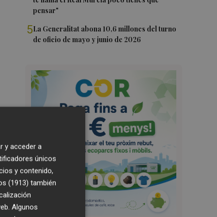
pensar"
5
La Generalitat abona 10,6 millones del turno
de oficio de mayo y junio de 2026
r y acceder a
tificadores únicos
cios y contenido,
os (1913)
también
calización
 web. Algunos