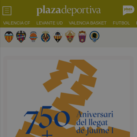
VALENCIA CF
LEVANTE UD
VALENCIA BASKET
FUTBOL