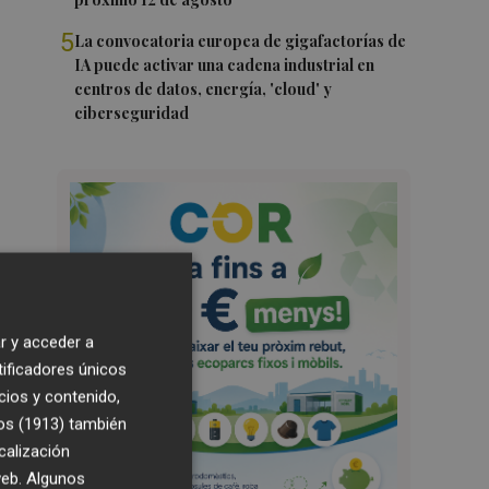
5
La convocatoria europea de gigafactorías de
IA puede activar una cadena industrial en
centros de datos, energía, 'cloud' y
ciberseguridad
r y acceder a
tificadores únicos
cios y contenido,
os (1913)
también
calización
 web. Algunos