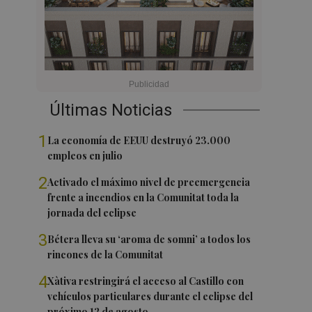
Últimas Noticias
1
La economía de EEUU destruyó 23.000
empleos en julio
2
Activado el máximo nivel de preemergencia
frente a incendios en la Comunitat toda la
jornada del eclipse
3
Bétera lleva su ‘aroma de somni’ a todos los
rincones de la Comunitat
4
Xàtiva restringirá el acceso al Castillo con
vehículos particulares durante el eclipse del
próximo 12 de agosto