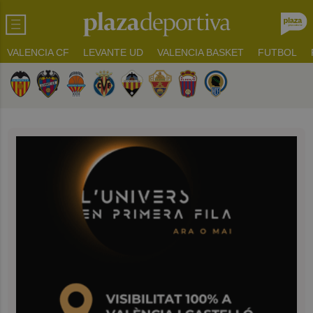
VALENCIA CF
LEVANTE UD
VALENCIA BASKET
FUTBOL