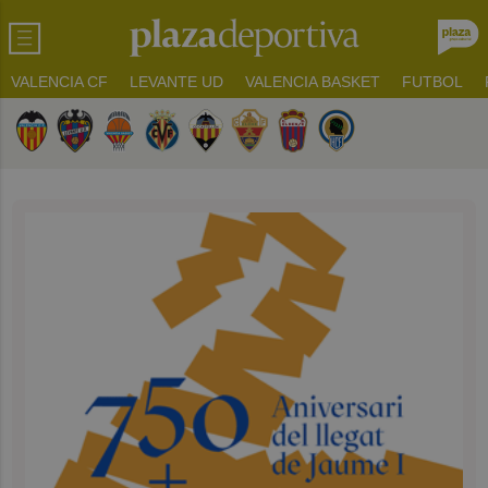
VALENCIA CF
LEVANTE UD
VALENCIA BASKET
FUTBOL