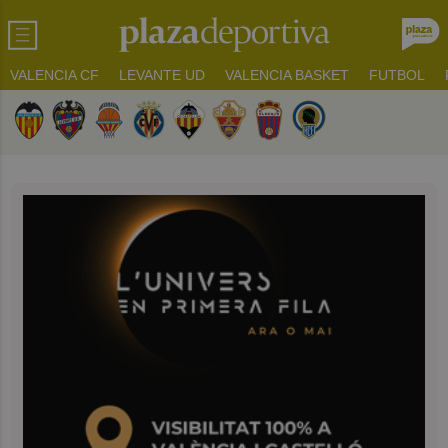
VALENCIA CF
LEVANTE UD
VALENCIA BASKET
FUTBOL